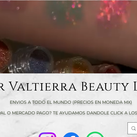
r Valtierra Beauty 
ENVIOS A TODO EL MUNDO (PRECIOS EN MONEDA MX)
AL O MERCADO PAGO? TE AYUDAMOS DANDOLE CLICK A LOS