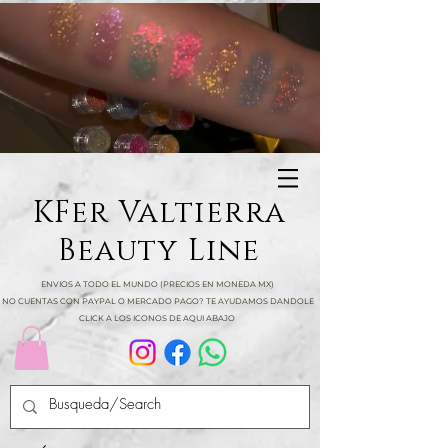
KFer Valtierra
Beauty Line
ENVIOS A TODO EL MUNDO (PRECIOS EN MONEDA MX)
NO CUENTAS CON PAYPAL O MERCADO PAGO? TE AYUDAMOS DANDOLE
CLICK A LOS ICONOS DE AQUI ABAJO