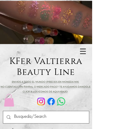
KFer Valtierra
Beauty Line
ENVIOS A TODO EL MUNDO (PRECIOS EN MONEDA MX)
NO CUENTAS CON PAYPAL O MERCADO PAGO? TE AYUDAMOS DANDOLE
CLICK A LOS ICONOS DE AQUI ABAJO