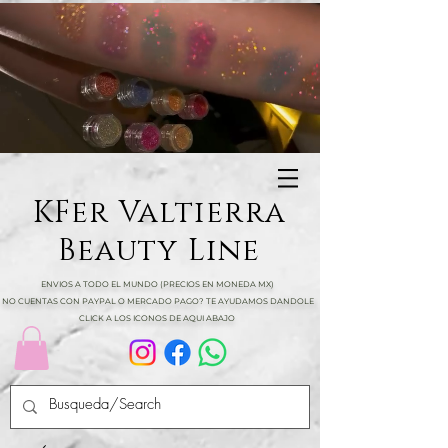
KFer Valtierra
Beauty Line
ENVIOS A TODO EL MUNDO (PRECIOS EN MONEDA MX)
NO CUENTAS CON PAYPAL O MERCADO PAGO? TE AYUDAMOS DANDOLE
CLICK A LOS ICONOS DE AQUI ABAJO