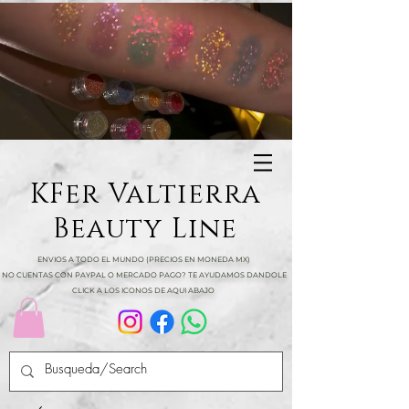
KFer Valtierra
Beauty Line
ENVIOS A TODO EL MUNDO (PRECIOS EN MONEDA MX)
NO CUENTAS CON PAYPAL O MERCADO PAGO? TE AYUDAMOS DANDOLE
CLICK A LOS ICONOS DE AQUI ABAJO