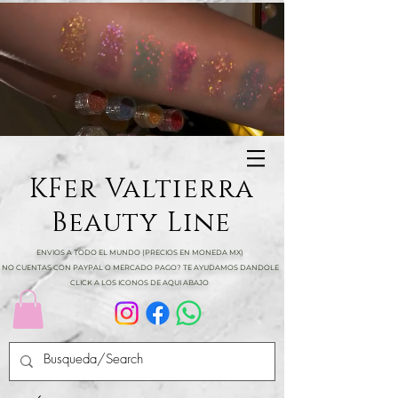
KFer Valtierra
Beauty Line
ENVIOS A TODO EL MUNDO (PRECIOS EN MONEDA MX)
NO CUENTAS CON PAYPAL O MERCADO PAGO? TE AYUDAMOS DANDOLE
CLICK A LOS ICONOS DE AQUI ABAJO