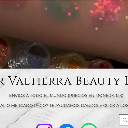
r Valtierra Beauty 
ENVIOS A TODO EL MUNDO (PRECIOS EN MONEDA MX)
AL O MERCADO PAGO? TE AYUDAMOS DANDOLE CLICK A LOS