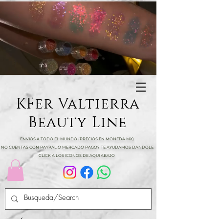
KFer Valtierra
Beauty Line
ENVIOS A TODO EL MUNDO (PRECIOS EN MONEDA MX)
NO CUENTAS CON PAYPAL O MERCADO PAGO? TE AYUDAMOS DANDOLE
CLICK A LOS ICONOS DE AQUI ABAJO