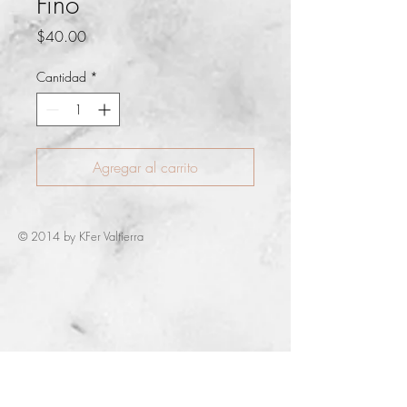
Fino
Precio
$40.00
Cantidad
*
Agregar al carrito
© 2014 by KFer Valtierra