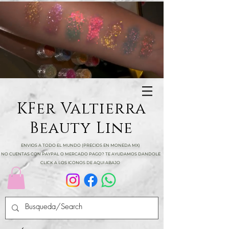
KFer Valtierra
Beauty Line
ENVIOS A TODO EL MUNDO (PRECIOS EN MONEDA MX)
NO CUENTAS CON PAYPAL O MERCADO PAGO? TE AYUDAMOS DANDOLE
CLICK A LOS ICONOS DE AQUI ABAJO