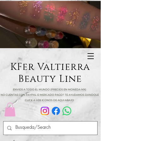
KFer Valtierra
Beauty Line
ENVIOS A TODO EL MUNDO (PRECIOS EN MONEDA MX)
NO CUENTAS CON PAYPAL O MERCADO PAGO? TE AYUDAMOS DANDOLE
CLICK A LOS ICONOS DE AQUI ABAJO