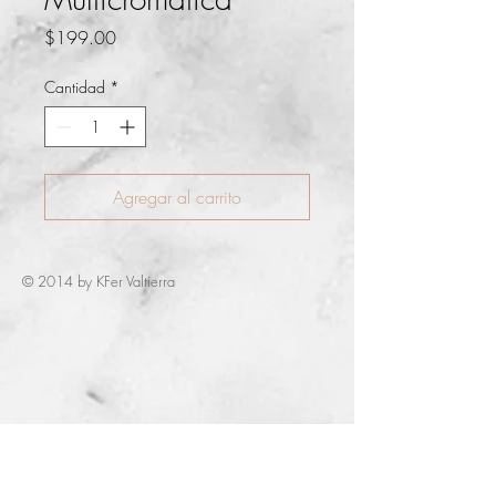
Precio
$199.00
Cantidad
*
Agregar al carrito
© 2014 by KFer Valtierra