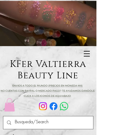
KFer Valtierra
Beauty Line
ENVIOS A TODO EL MUNDO (PRECIOS EN MONEDA MX)
NO CUENTAS CON PAYPAL O MERCADO PAGO? TE AYUDAMOS DANDOLE
CLICK A LOS ICONOS DE AQUI ABAJO