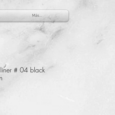
Más...
liner # 04 black
n