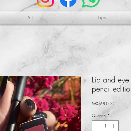
All
Lips
Lip and eye 
pencil editio
Price
MX$90.00
Quantity
*